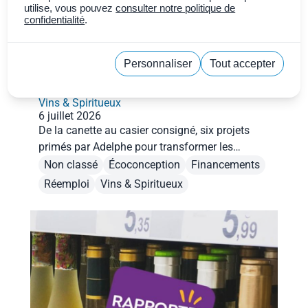
utilise, vous pouvez
consulter notre politique de
confidentialité
.
Personnaliser
Tout accepter
Politique de confidentialité
Vins & Spiritueux
6 juillet 2026
De la canette au casier consigné, six projets
primés par Adelphe pour transformer les
emballages de la filière vins et spiritueux !
Non classé
Écoconception
Financements
Réemploi
Vins & Spiritueux