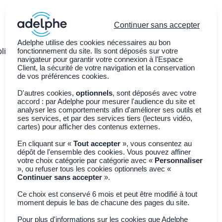
Continuer sans accepter
Adelphe utilise des cookies nécessaires au bon
ligations légales
fonctionnement du site. Ils sont déposés sur votre
Nos services
Adhérer à Adelphe
navigateur pour garantir votre connexion à l'Espace
Client, la sécurité de votre navigation et la conservation
de vos préférences cookies.
D'autres cookies,
optionnels
, sont déposés avec votre
accord : par Adelphe pour mesurer l'audience du site et
analyser les comportements afin d'améliorer ses outils et
Filtres
2
ses services, et par des services tiers (lecteurs vidéo,
Articles -
18
Résultats
cartes) pour afficher des contenus externes.
« »
pour
En cliquant sur «
Tout accepter
», vous consentez au
Trier par
Plus récent
dépôt de l'ensemble des cookies. Vous pouvez affiner
votre choix catégorie par catégorie avec «
Personnaliser
», ou refuser tous les cookies optionnels avec «
Continuer sans accepter
».
Ce choix est conservé 6 mois et peut être modifié à tout
moment depuis le bas de chacune des pages du site.
Pour plus d'informations sur les cookies que Adelphe