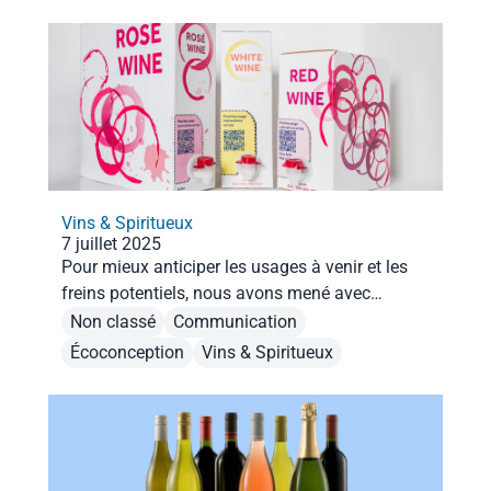
Vins & Spiritueux
7 juillet 2025
Pour mieux anticiper les usages à venir et les
freins potentiels, nous avons mené avec
Opinion Way une étude auprès de 1 048
Non classé
Communication
consommateurs.
Écoconception
Vins & Spiritueux