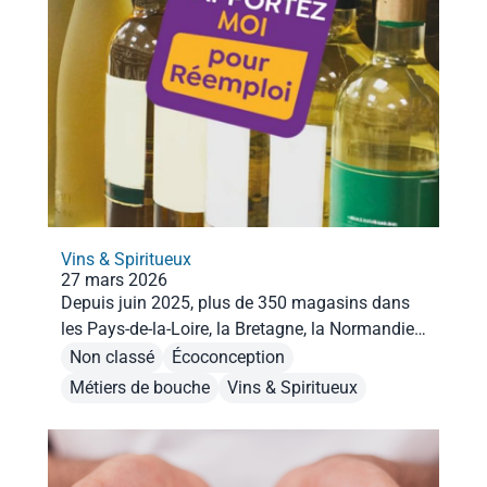
Vins & Spiritueux
27 mars 2026
Depuis juin 2025, plus de 350 magasins dans
les Pays-de-la-Loire, la Bretagne, la Normandie
et les Hauts-de-France expérimentent le
Non classé
Écoconception
réemploi. Engagez-vous dans ce dispositif en
Métiers de bouche
Vins & Spiritueux
remplissant le formulaire en bas de page !