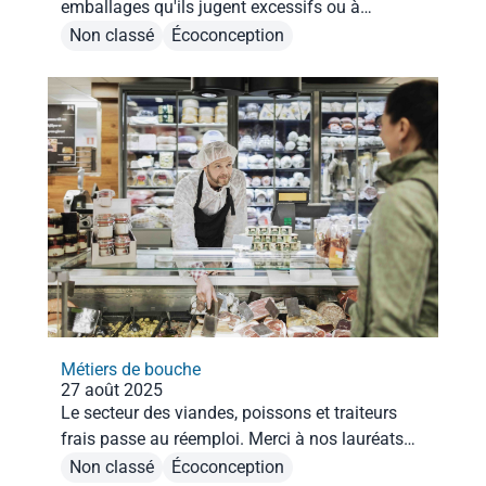
emballages qu'ils jugent excessifs ou à
améliorer : on vous décrypte le bilan de ces
Non classé
Écoconception
signalements en 2024.
Métiers de bouche
27 août 2025
Le secteur des viandes, poissons et traiteurs
frais passe au réemploi. Merci à nos lauréats
pour cette belle dose d'inspiration !
Non classé
Écoconception