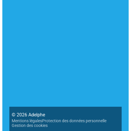
CONTACT
Notre relation ne se limite pas à un écran
d’ordinateur! Lucinda, Anne, Julie et Carine sont là
pour échanger de vive voix.
Du lundi au vendredi de 9h à 18h sans interruption
0 809 108 108
entreprises@adelphe.fr
SUIVEZ-NOUS
LinkedIn
Instagram
Facebook
YouTube
© 2026 Adelphe
Mentions légales
Protection des données personnelle
Gestion des cookies