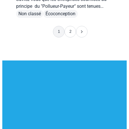
principe du "Pollueur-Payeur" sont tenues
d'élaborer un plan de prévention et d'éco-
Non classé
Écoconception
conception ?
1
2