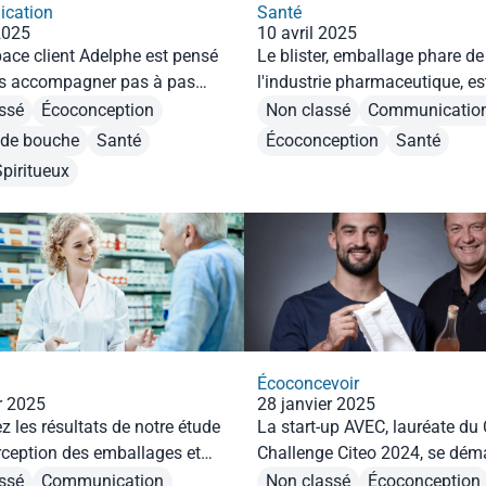
cation
Santé
2025
10 avril 2025
pace client Adelphe est pensé
Le blister, emballage phare de
s accompagner pas à pas
l'industrie pharmaceutique, es
développement de votre
environnemental. Existe-t-il d
ssé
Écoconception
Non classé
Communicatio
 3R (Réduction, Réemploi,
alternatives recyclables ?
 de bouche
Santé
Écoconception
Santé
)... Et bien plus encore !
Spiritueux
Écoconcevoir
r 2025
28 janvier 2025
 les résultats de notre étude
La start-up AVEC, lauréate du 
erception des emballages et
Challenge Citeo 2024, se dém
s de tri.
grâce à ses innovations pack
ssé
Communication
Non classé
Écoconception