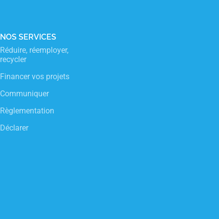
sletter
NOS SERVICES
CONTACT
Réduire, réemployer,
Notre relation ne se limite pas à un é
recycler
d’ordinateur! Lucinda, Anne, Julie et 
Financer vos projets
pour échanger de vive voix.
Communiquer
Du lundi au vendredi de 9h à 18h san
Règlementation
0 809 108 108
Déclarer
entreprises@adelphe.fr