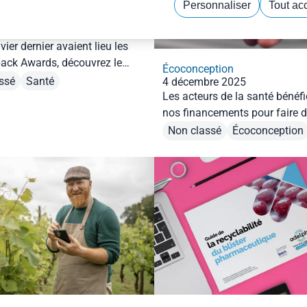
Personnaliser
Tout ac
ption
Politique de confidentialité
2026
vier dernier avaient lieu les
ck Awards, découvrez le
Écoconception
ssé
Santé
4 décembre 2025
Les acteurs de la santé bénéfi
nos financements pour faire d
PVC/ALU un emballage recycl
Non classé
Écoconception
Découvrez-les !