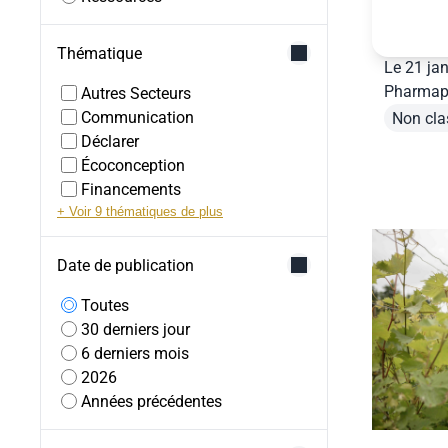
Écoconce
3 mars 
Thématique
Le 21 jan
Pharmapa
Autres Secteurs
lauréat !
Communication
Non cla
Déclarer
Écoconception
Financements
+ Voir 9 thématiques de plus
Date de publication
Toutes
30 derniers jour
6 derniers mois
2026
Années précédentes