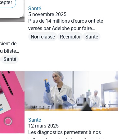
cepter
Santé
5 novembre 2025
Plus de 14 millions d'euros ont été
versés par Adelphe pour faire
progresser le réemploi en France. Cette
Non classé
Réemploi
Santé
année une entreprise de la santé est
cient de
lauréat !
u blister
age.
Santé
Santé
12 mars 2025
Les diagnostics permettent à nos