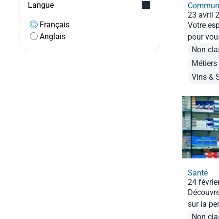
Langue
Communi
23 avril 
Français
Votre es
Anglais
pour vou
dans le 
Non cla
stratégie
Métiers
Recyclage
Vins & 
Santé
24 févrie
Découvrez
sur la p
des geste
Non cla