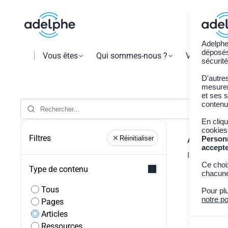
Adelphe
déposés 
Vous êtes
Qui sommes-nous ?
Vos obligat
sécurité
D'autre
mesurer 
et ses s
contenu
En cliq
Retour à t
cookies
Filtres
Réinitialiser
Person
Articles -
8
accept
« »
pour
Ce choi
Type de contenu
chacune
Tous
Pour pl
notre po
Pages
Articles
Ressources