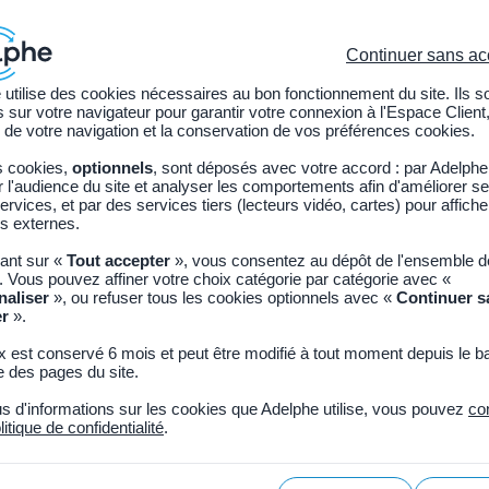
Continuer sans ac
 utilise des cookies nécessaires au bon fonctionnement du site. Ils s
sur votre navigateur pour garantir votre connexion à l'Espace Client,
ions légales
Nos services
Adhérer à Adelphe
 de votre navigation et la conservation de vos préférences cookies.
s cookies,
optionnels
, sont déposés avec votre accord : par Adelphe
l'audience du site et analyser les comportements afin d'améliorer se
ervices, et par des services tiers (lecteurs vidéo, cartes) pour affich
s externes.
uant sur «
Tout accepter
», vous consentez au dépôt de l'ensemble 
ous les types de contenu
. Vous pouvez affiner votre choix catégorie par catégorie avec «
naliser
», ou refuser tous les cookies optionnels avec «
Continuer s
Résultats
er
».
x est conservé 6 mois et peut être modifié à tout moment depuis le b
 des pages du site.
us d'informations sur les cookies que Adelphe utilise, vous pouvez
co
litique de confidentialité
.