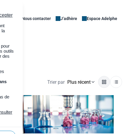
cepter
Nous contacter
J’adhère
Espace Adelphe
ont
 la
 pour
s outils
er des
des
ans
Trier par
Plus récent
as de
nsulter