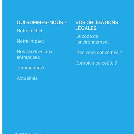
J’adhère
Espace Adelphe
Inscription New
QUI SOMMES-NOUS ?
VOS OBLIGATIONS
LÉGALES
Notre métier
Le code de
Notre impact
l’environnement
Nos services aux
Êtes-vous concernés ?
entreprises
Combien ça coûte ?
Témoignages
Actualités
SUIVEZ-NOUS
LinkedIn
Instagram
Facebook
YouTube