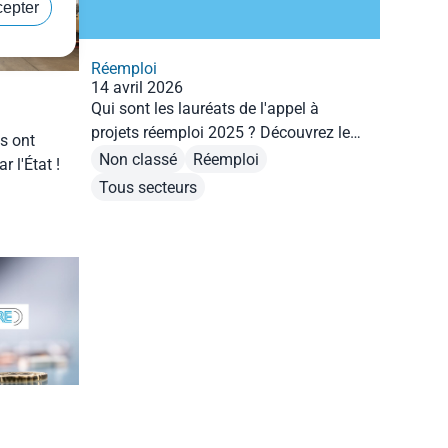
cepter
Réemploi
14 avril 2026
Qui sont les lauréats de l'appel à
projets réemploi 2025 ? Découvrez les
s ont
projets des entreprises qui s'engagent,
Non classé
Réemploi
r l'État !
avec nos financements, dans le
Tous secteurs
réemploi.