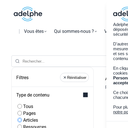
Adelphe
déposés 
Vous êtes
Qui sommes-nous ?
Vos obligat
sécurité
D'autre
mesurer 
et ses s
contenu
En cliq
Retour à t
cookies
Filtres
Réinitialiser
Person
Articles -
5
accept
« »
pour
Ce choi
Type de contenu
chacune
Tous
Pour pl
notre po
Pages
Articles
Ressources