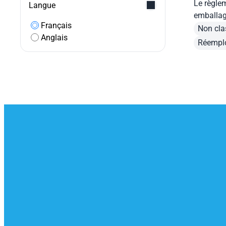
Le règle
Langue
emballag
Français
d’emball
Non cla
Anglais
quoi sert
Réempl
à venir 