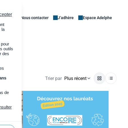
cepter
Nous contacter
J’adhère
Espace Adelphe
ont
 la
 pour
s outils
er des
des
ans
Trier par
Plus récent
as de
nsulter