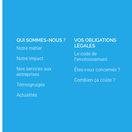
J’adhère
Espace Adelphe
Inscription New
QUI SOMMES-NOUS ?
VOS OBLIGATIONS
LÉGALES
Notre métier
Le code de
Notre impact
l’environnement
Nos services aux
Êtes-vous concernés ?
entreprises
Combien ça coûte ?
Témoignages
Actualités
SUIVEZ-NOUS
LinkedIn
Instagram
Facebook
YouTube