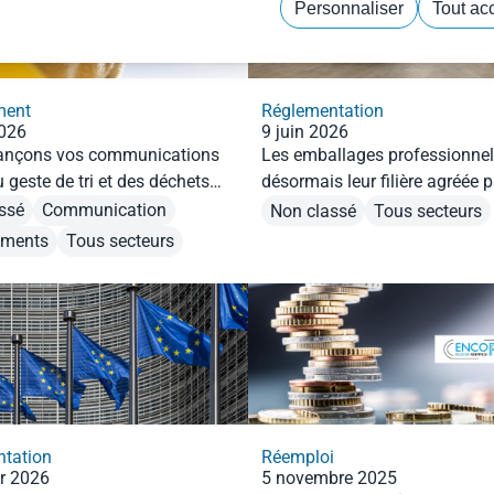
Personnaliser
Tout ac
Politique de confidentialité
ment
Réglementation
2026
9 juin 2026
ançons vos communications
Les emballages professionnel
 geste de tri et des déchets
désormais leur filière agréée pa
nés.
ssé
Communication
Non classé
Tous secteurs
ements
Tous secteurs
tation
Réemploi
er 2026
5 novembre 2025