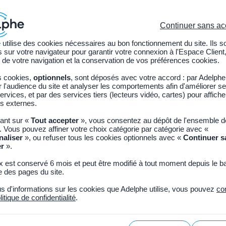
Continuer sans ac
 utilise des cookies nécessaires au bon fonctionnement du site. Ils s
sur votre navigateur pour garantir votre connexion à l'Espace Client,
ions légales
Nos services
Adhérer à Adelphe
 de votre navigation et la conservation de vos préférences cookies.
s cookies,
optionnels
, sont déposés avec votre accord : par Adelphe
l'audience du site et analyser les comportements afin d'améliorer se
ervices, et par des services tiers (lecteurs vidéo, cartes) pour affich
s externes.
uant sur «
Tout accepter
», vous consentez au dépôt de l'ensemble 
ous les types de contenu
. Vous pouvez affiner votre choix catégorie par catégorie avec «
naliser
», ou refuser tous les cookies optionnels avec «
Continuer s
Résultats
er
».
x est conservé 6 mois et peut être modifié à tout moment depuis le b
 des pages du site.
us d'informations sur les cookies que Adelphe utilise, vous pouvez
co
litique de confidentialité
.