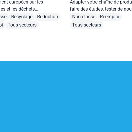
ment européen sur les
Adapter votre chaîne de produ
es et les déchets
faire des études, tester de nou
ages (PPWR) est adopté ! A
solutions... Nous finançons vo
ssé
Recyclage
Réduction
Non classé
Réemploi
-il et quelles sont les mesures
de réemploi !
oi
Tous secteurs
Tous secteurs
? On vous répond.