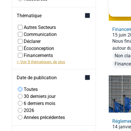
Thématique
Autres Secteurs
Finance
Communication
15 juin 
Nous fin
Déclarer
autour du
Écoconception
abandon
Financements
Non cla
+ Voir 9 thématiques de plus
Financ
Date de publication
Toutes
30 derniers jour
6 derniers mois
2026
Années précédentes
Réglemen
14 janvi