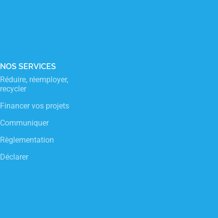
sletter
NOS SERVICES
CONTACT
Réduire, réemployer,
Notre relation ne se limite pas à un é
recycler
d’ordinateur! Lucinda, Anne, Julie et 
Financer vos projets
pour échanger de vive voix.
Communiquer
Du lundi au vendredi de 9h à 18h san
Règlementation
0 809 108 108
Déclarer
entreprises@adelphe.fr