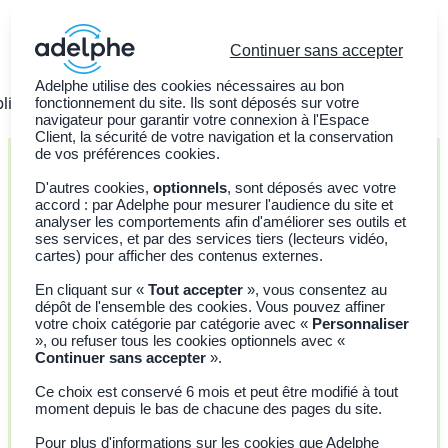
Continuer sans accepter
Adelphe utilise des cookies nécessaires au bon
ligations légales
fonctionnement du site. Ils sont déposés sur votre
Nos services
Adhérer à Adelphe
navigateur pour garantir votre connexion à l'Espace
Client, la sécurité de votre navigation et la conservation
de vos préférences cookies.
D'autres cookies,
optionnels
, sont déposés avec votre
accord : par Adelphe pour mesurer l'audience du site et
Les bouteilles de vin standards R-
analyser les comportements afin d'améliorer ses outils et
Cœur
ses services, et par des services tiers (lecteurs vidéo,
cartes) pour afficher des contenus externes.
Une nouvelle étape pour accélérer le réemploi du vin
En cliquant sur «
Tout accepter
», vous consentez au
à l’échelle nationale
.
Découvrez ces contenants
dépôt de l'ensemble des cookies. Vous pouvez affiner
communs, opérationnels et identifiables par les
votre choix catégorie par catégorie avec «
Personnaliser
consommateurs.
», ou refuser tous les cookies optionnels avec «
Continuer sans accepter
».
Des questions ? Contactez-nous
Ce choix est conservé 6 mois et peut être modifié à tout
moment depuis le bas de chacune des pages du site.
Pour plus d'informations sur les cookies que Adelphe