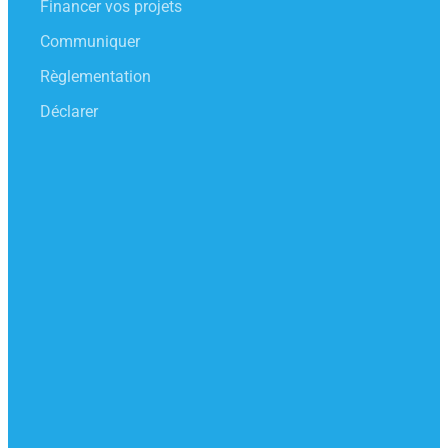
Financer vos projets
Communiquer
Règlementation
Déclarer
CONTACT
Notre relation ne se limite pas à un écran
d’ordinateur! Lucinda, Anne, Julie et Carine sont là
pour échanger de vive voix.
Du lundi au vendredi de 9h à 18h sans interruption
0 809 108 108
entreprises@adelphe.fr
SUIVEZ-NOUS
LinkedIn
Instagram
Facebook
YouTube