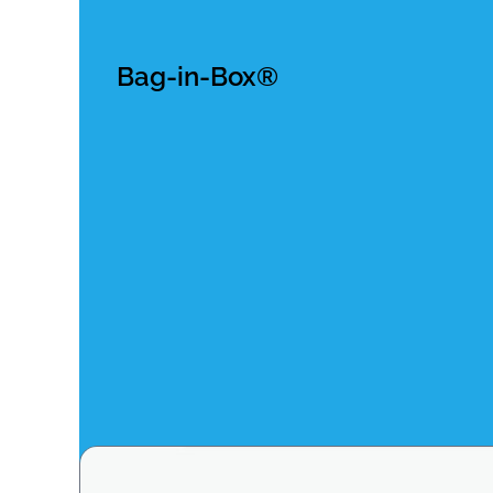
Le
Bag-in-Box®
de demain
En complément de ce groupe de travail sur l’écoconce
ont lancé une grande prospective autour du « Bib® de
repenser ce conditionnement.
Un
« Cahier
d’idées
»
rassemblant les propositions les
Le « mur de Bib® réemployable », répond simultanéme
quantité adaptable, réemploi facilité et offre étendu
Ce système, qui permettrait au consommateur de choi
Seraient-elles prêtes à utiliser ce mur de Bib® réempl
Oui, à 72%
. Quant à l’idée de retourner leur contenant
Elle séduit 82% des acheteurs de vin en Bib®.
Ces résultats confirment que l’argument environneme
acheteurs.