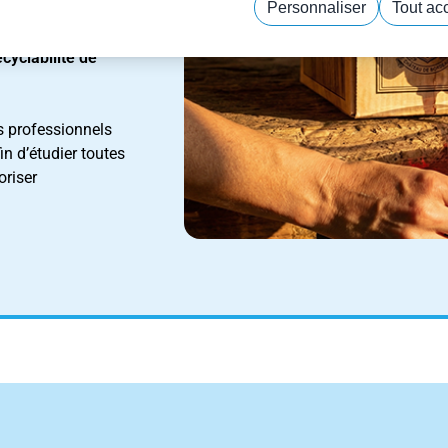
Personnaliser
Tout ac
us convoité par les
i de taille :
réduire
Politique de confidentialité
cyclabilité de
s professionnels
in d’étudier toutes
oriser