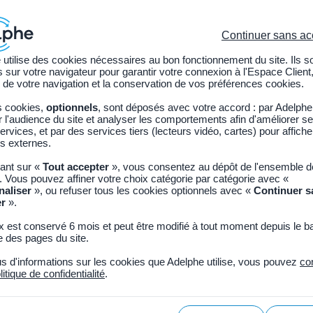
Continuer sans ac
 utilise des cookies nécessaires au bon fonctionnement du site. Ils s
sur votre navigateur pour garantir votre connexion à l'Espace Client,
ions légales
Nos services
Adhérer à Adelphe
 de votre navigation et la conservation de vos préférences cookies.
s cookies,
optionnels
, sont déposés avec votre accord : par Adelphe
l'audience du site et analyser les comportements afin d'améliorer se
ervices, et par des services tiers (lecteurs vidéo, cartes) pour affich
s externes.
uant sur «
Tout accepter
», vous consentez au dépôt de l'ensemble 
. Vous pouvez affiner votre choix catégorie par catégorie avec «
naliser
», ou refuser tous les cookies optionnels avec «
Continuer s
er
».
x est conservé 6 mois et peut être modifié à tout moment depuis le b
 des pages du site.
us d'informations sur les cookies que Adelphe utilise, vous pouvez
co
litique de confidentialité
.