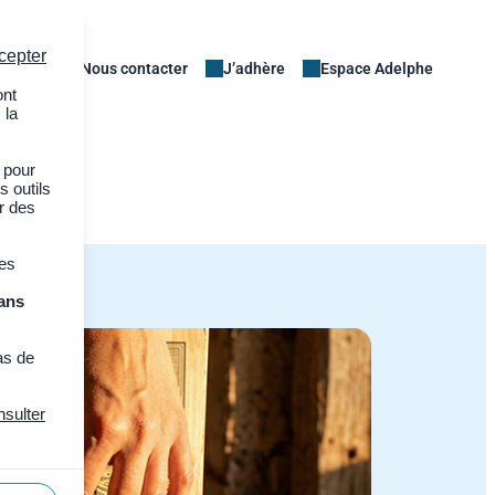
cepter
Nous contacter
J’adhère
Espace Adelphe
ont
 la
 pour
s outils
er des
des
ans
as de
nsulter