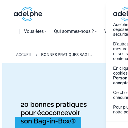
Adelphe
déposés 
Vous êtes
Qui sommes-nous ?
Vos obligat
sécurité
D'autre
mesurer 
et ses s
ACCUEIL
BONNES PRATIQUES BAG IN
contenu
BOX
En cliq
cookies
Person
accept
Ce choi
chacune
20 bonnes pratiques
Pour pl
pour écoconcevoir
notre po
son Bag-in-Box®