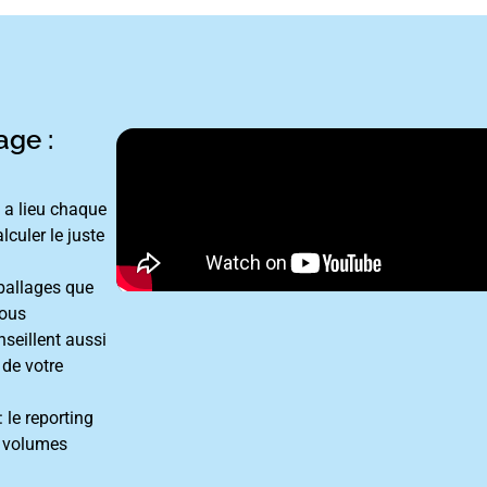
age :
 a lieu chaque
lculer le juste
ballages que
vous
seillent aussi
 de votre
 le reporting
s volumes