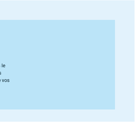
 le
s
e vos