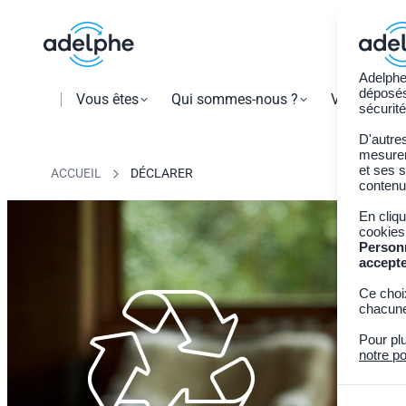
Adelphe
déposés 
Vous êtes
Qui sommes-nous ?
Vos obligat
sécurité
D'autre
mesurer 
et ses s
ACCUEIL
DÉCLARER
contenu
En cliq
cookies
Person
accept
Ce choi
chacune
Pour pl
notre po