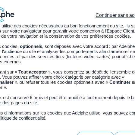
Continuer sans ac
 utilise des cookies nécessaires au bon fonctionnement du site. Ils s
sur votre navigateur pour garantir votre connexion à l'Espace Client,
ions légales
Nos services
Adhérer à Adelphe
 de votre navigation et la conservation de vos préférences cookies.
s cookies,
optionnels
, sont déposés avec votre accord : par Adelphe
l'audience du site et analyser les comportements afin d'améliorer se
ervices, et par des services tiers (lecteurs vidéo, cartes) pour affich
s externes.
uant sur «
Tout accepter
», vous consentez au dépôt de l'ensemble 
. Vous pouvez affiner votre choix catégorie par catégorie avec «
naliser
», ou refuser tous les cookies optionnels avec «
Continuer s
er
».
x est conservé 6 mois et peut être modifié à tout moment depuis le b
 des pages du site.
us d'informations sur les cookies que Adelphe utilise, vous pouvez
co
litique de confidentialité
.