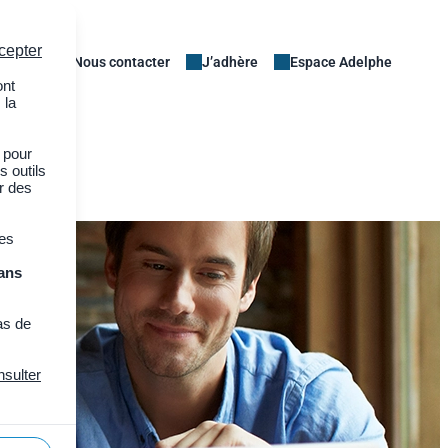
cepter
Nous contacter
J’adhère
Espace Adelphe
ont
 la
 pour
s outils
er des
des
ans
as de
nsulter