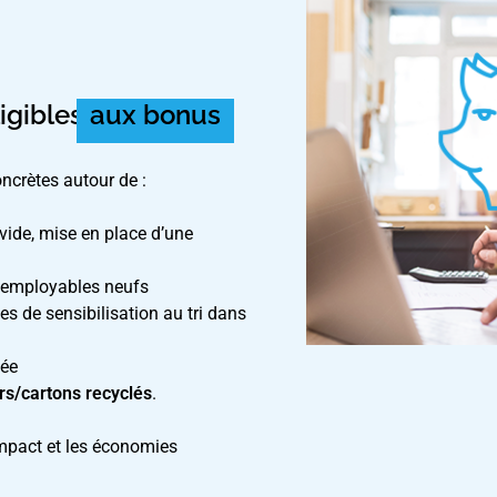
ligibles
aux bonus
oncrètes autour de :
vide, mise en place d’une
réemployables neufs
s de sensibilisation au tri dans
lée
ers/cartons recyclés
.
impact et les économies