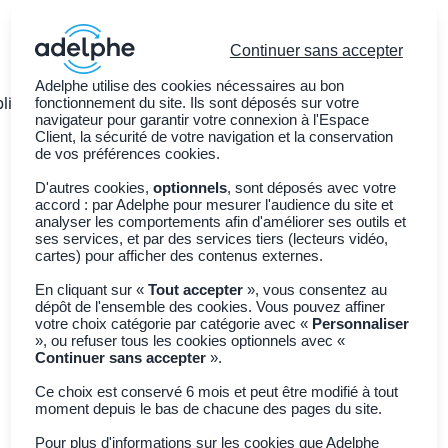
Continuer sans accepter
Adelphe utilise des cookies nécessaires au bon
ligations légales
fonctionnement du site. Ils sont déposés sur votre
Nos services
Adhérer à Adelphe
navigateur pour garantir votre connexion à l'Espace
Client, la sécurité de votre navigation et la conservation
de vos préférences cookies.
Retour à toutes les actualités
D'autres cookies,
optionnels
, sont déposés avec votre
accord : par Adelphe pour mesurer l'audience du site et
Vins & Spiritueux
analyser les comportements afin d'améliorer ses outils et
Réemploi : rejoignez dès
ses services, et par des services tiers (lecteurs vidéo,
cartes) pour afficher des contenus externes.
maintenant notre
En cliquant sur «
Tout accepter
», vous consentez au
dispositif régional !
dépôt de l'ensemble des cookies. Vous pouvez affiner
votre choix catégorie par catégorie avec «
Personnaliser
», ou refuser tous les cookies optionnels avec «
Continuer sans accepter
».
27 mars 2026
Copier le lien
Ce choix est conservé 6 mois et peut être modifié à tout
moment depuis le bas de chacune des pages du site.
Depuis juin 2025, plus de 350 magasins dans les
Pour plus d'informations sur les cookies que Adelphe