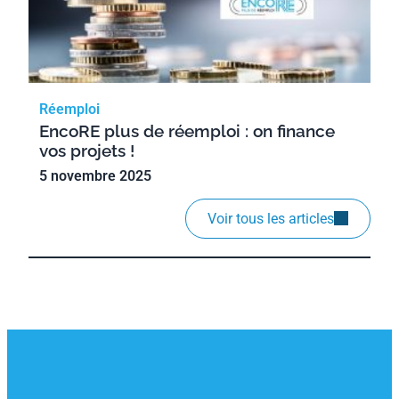
Réemploi
Mé
EncoRE plus de réemploi : on finance
La
vos projets !
pr
5 novembre 2025
16
Voir tous les articles