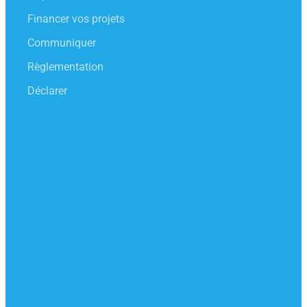
Financer vos projets
Communiquer
Règlementation
Déclarer
CONTACT
Notre relation ne se limite pas à un écran
d’ordinateur! Lucinda, Anne, Julie et Carine sont là
pour échanger de vive voix.
Du lundi au vendredi de 9h à 18h sans interruption
0 809 108 108
entreprises@adelphe.fr
SUIVEZ-NOUS