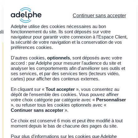
Continuer sans accepter
Adelphe utilise des cookies nécessaires au bon
ligations légales
fonctionnement du site. Ils sont déposés sur votre
Nos services
Adhérer à Adelphe
navigateur pour garantir votre connexion à l'Espace Client,
la sécurité de votre navigation et la conservation de vos
préférences cookies.
D'autres cookies,
optionnels
, sont déposés avec votre
accord : par Adelphe pour mesurer l'audience du site et
analyser les comportements afin d'améliorer ses outils et
Info-tri vins et spiritueux
ses services, et par des services tiers (lecteurs vidéo,
cartes) pour afficher des contenus externes.
Communiquer sur
En cliquant sur «
Tout accepter
», vous consentez au
les
gestes de tri
dépôt de l'ensemble des cookies. Vous pouvez affiner
votre choix catégorie par catégorie avec «
Personnaliser
», ou refuser tous les cookies optionnels avec «
L’apposition du marquage Info‑tri sur l’emballage est
Continuer sans accepter
».
obligatoire pour les entreprises. Cette obligation, issue
Ce choix est conservé 6 mois et peut être modifié à tout
de la loi Anti‑Gaspillage pour une Économie Circulaire
moment depuis le bas de chacune des pages du site.
(AGEC), vise à harmoniser l’information fournie aux
Pour plus d'informations sur les cookies que Adelphe