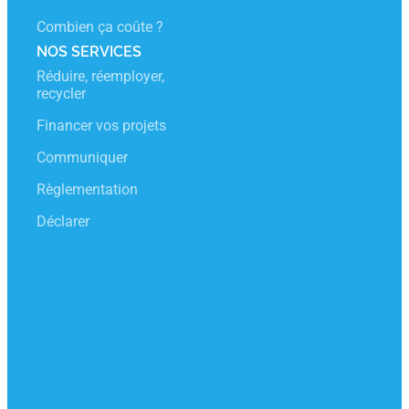
Combien ça coûte ?
NOS SERVICES
Réduire, réemployer,
recycler
Financer vos projets
Communiquer
Règlementation
Déclarer
CONTACT
Notre relation ne se limite pas à un écran
d’ordinateur! Lucinda, Anne, Julie et Carine sont là
pour échanger de vive voix.
Du lundi au vendredi de 9h à 18h sans interruption
0 809 108 108